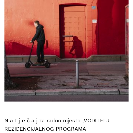
N a t j e č a j za radno mjesto „VODITELJ
REZIDENCIJALNOG PROGRAMA“