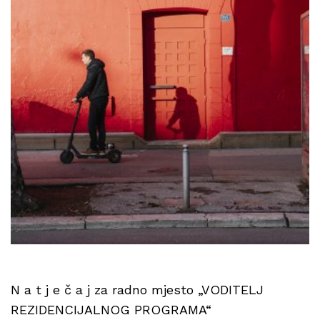
N a t j e č a j za radno mjesto „VODITELJ
REZIDENCIJALNOG PROGRAMA“