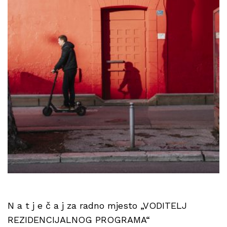
N a t j e č a j za radno mjesto „VODITELJ
REZIDENCIJALNOG PROGRAMA“