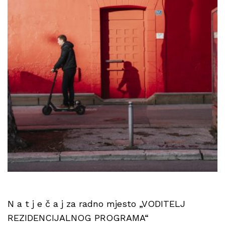
N a t j e č a j za radno mjesto „VODITELJ
REZIDENCIJALNOG PROGRAMA“