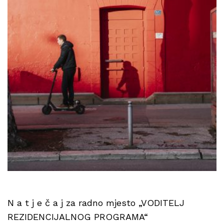
N a t j e č a j za radno mjesto „VODITELJ
REZIDENCIJALNOG PROGRAMA“