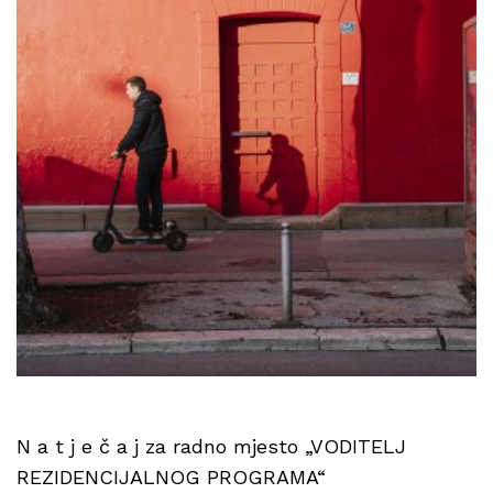
N a t j e č a j za radno mjesto „VODITELJ
REZIDENCIJALNOG PROGRAMA“