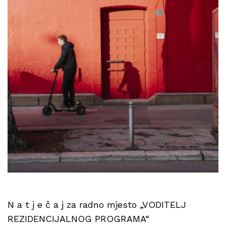
N a t j e č a j za radno mjesto „VODITELJ
REZIDENCIJALNOG PROGRAMA“