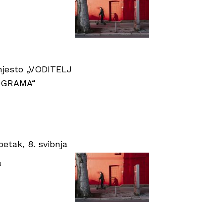
 mjesto „VODITELJ
OGRAMA“
tak, 8. svibnja
u