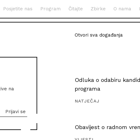
Posjetite nas
Program
Čitajte
Zbirke
O nama
Otvori sva događanja
Odluka o odabiru kandida
programa
zive na
NATJEČAJ
Obavijest o radnom vrem
VIJESTI