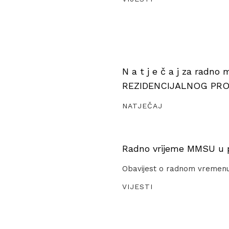
N a t j e č a j za radno
REZIDENCIJALNOG PR
NATJEČAJ
Radno vrijeme MMSU u pe
Obavijest o radnom vremen
VIJESTI