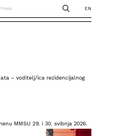
Press
EN
ta – voditelj/ica rezidencijalnog
enu MMSU 29. i 30. svibnja 2026.