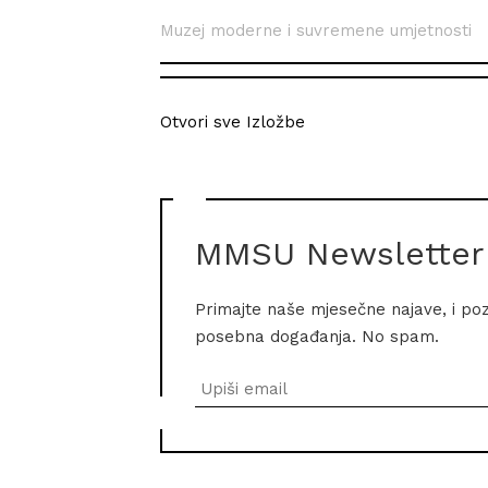
Muzej moderne i suvremene umjetnosti
Otvori sve Izložbe
MMSU Newsletter
Primajte naše mjesečne najave, i po
posebna događanja. No spam.