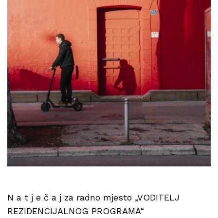
N a t j e č a j za radno mjesto „VODITELJ
REZIDENCIJALNOG PROGRAMA“