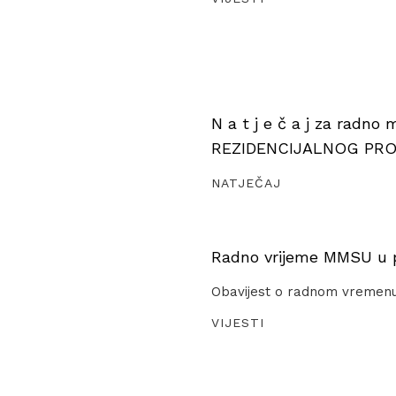
N a t j e č a j za radno
REZIDENCIJALNOG PR
NATJEČAJ
Radno vrijeme MMSU u pe
Obavijest o radnom vremen
VIJESTI