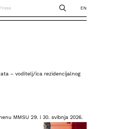
Press
EN
ta – voditelj/ica rezidencijalnog
enu MMSU 29. i 30. svibnja 2026.