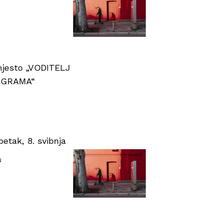
 mjesto „VODITELJ
OGRAMA“
tak, 8. svibnja
u