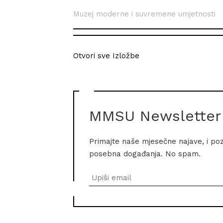
Muzej moderne i suvremene umjetnosti
Otvori sve Izložbe
MMSU Newsletter
Primajte naše mjesečne najave, i po
posebna događanja. No spam.