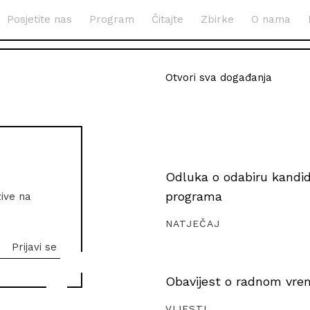
Posjetite nas
Program
Čitajte
Zbirke
O nama
Otvori sva događanja
Odluka o odabiru kandida
programa
zive na
NATJEČAJ
Obavijest o radnom vrem
VIJESTI