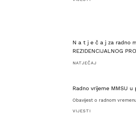
N a t j e č a j za radno
REZIDENCIJALNOG PR
NATJEČAJ
Radno vrijeme MMSU u pe
Obavijest o radnom vremen
VIJESTI