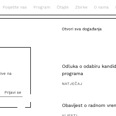
Posjetite nas
Program
Čitajte
Zbirke
O nama
Otvori sva događanja
Odluka o odabiru kandida
programa
zive na
NATJEČAJ
Obavijest o radnom vrem
VIJESTI