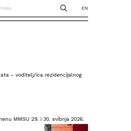
Press
EN
ta – voditelj/ica rezidencijalnog
enu MMSU 29. i 30. svibnja 2026.