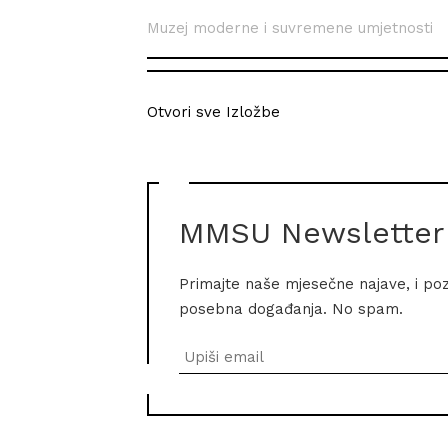
Muzej moderne i suvremene umjetnosti
Otvori sve Izložbe
MMSU Newsletter
Primajte naše mjesečne najave, i po
posebna događanja. No spam.