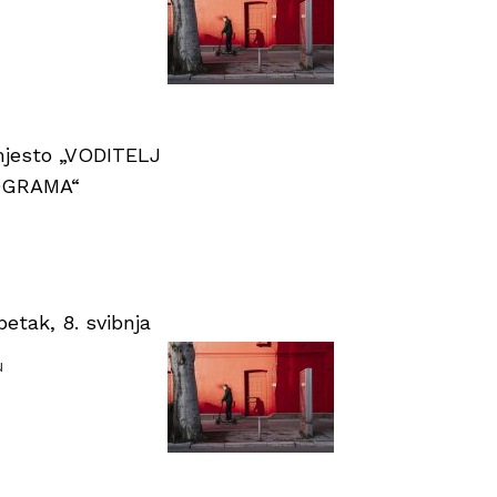
 mjesto „VODITELJ
OGRAMA“
tak, 8. svibnja
u