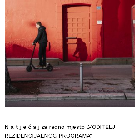
N a t j e č a j za radno mjesto „VODITELJ
REZIDENCIJALNOG PROGRAMA“