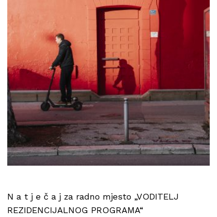
N a t j e č a j za radno mjesto „VODITELJ
REZIDENCIJALNOG PROGRAMA“