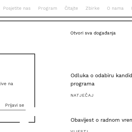
Posjetite nas
Program
Čitajte
Zbirke
O nama
Otvori sva događanja
Odluka o odabiru kandida
programa
zive na
NATJEČAJ
Obavijest o radnom vrem
VIJESTI