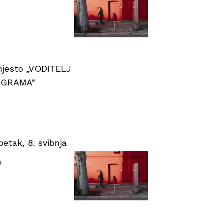
 mjesto „VODITELJ
OGRAMA“
tak, 8. svibnja
u