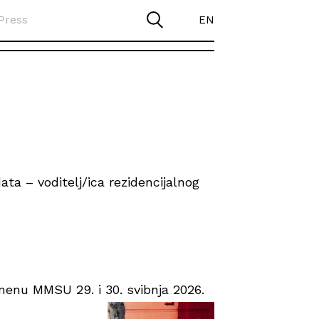
Press
EN
ta – voditelj/ica rezidencijalnog
enu MMSU 29. i 30. svibnja 2026.