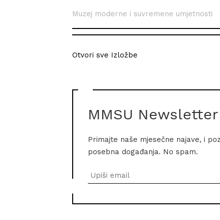
Muzej moderne i suvremene umjetnosti
Otvori sve Izložbe
MMSU Newsletter
Primajte naše mjesečne najave, i po
posebna događanja. No spam.