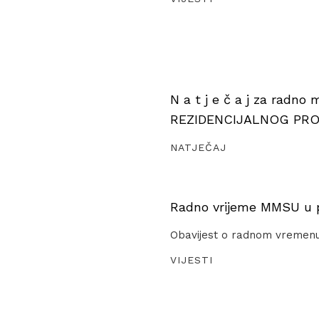
N a t j e č a j za radno
REZIDENCIJALNOG PR
NATJEČAJ
Radno vrijeme MMSU u pe
Obavijest o radnom vremen
VIJESTI