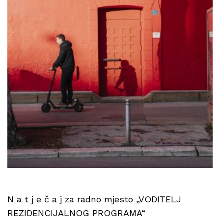
N a t j e č a j za radno mjesto „VODITELJ
REZIDENCIJALNOG PROGRAMA“