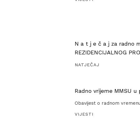
N a t j e č a j za radno
REZIDENCIJALNOG PR
NATJEČAJ
Radno vrijeme MMSU u pe
Obavijest o radnom vremen
VIJESTI