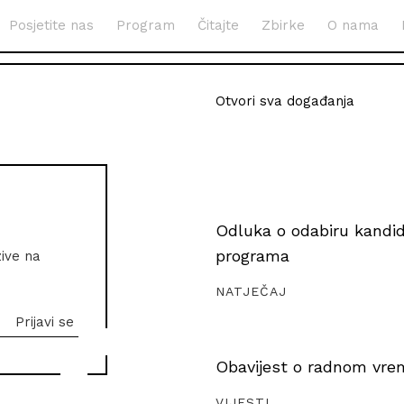
Posjetite nas
Program
Čitajte
Zbirke
O nama
Otvori sva događanja
Odluka o odabiru kandida
programa
zive na
NATJEČAJ
Obavijest o radnom vrem
VIJESTI