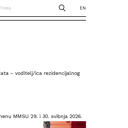
Press
EN
ta – voditelj/ica rezidencijalnog
enu MMSU 29. i 30. svibnja 2026.