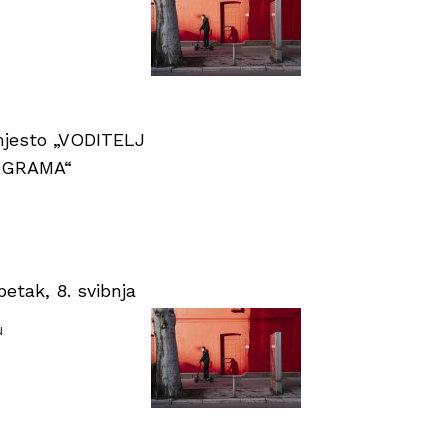
 mjesto „VODITELJ
OGRAMA“
tak, 8. svibnja
u