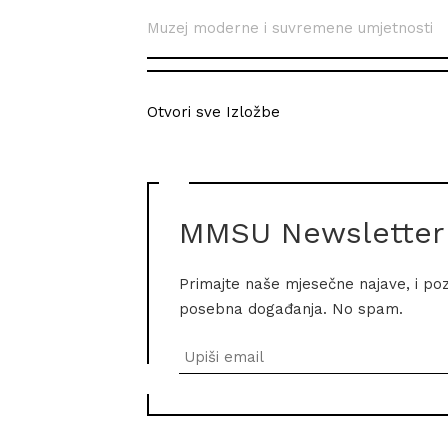
Muzej moderne i suvremene umjetnosti
Otvori sve Izložbe
MMSU Newsletter
Primajte naše mjesečne najave, i po
posebna događanja. No spam.