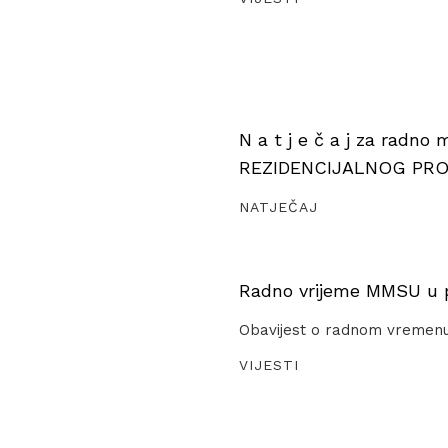
N a t j e č a j za radno
REZIDENCIJALNOG PR
NATJEČAJ
Radno vrijeme MMSU u pe
Obavijest o radnom vremen
VIJESTI