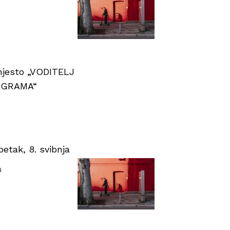
 mjesto „VODITELJ
OGRAMA“
tak, 8. svibnja
u