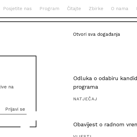
Posjetite nas
Program
Čitajte
Zbirke
O nama
Otvori sva događanja
Odluka o odabiru kandida
programa
zive na
NATJEČAJ
Obavijest o radnom vrem
VIJESTI