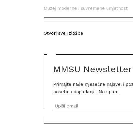
Muzej moderne i suvremene umjetnosti
Otvori sve Izložbe
MMSU Newsletter
Primajte naše mjesečne najave, i po
posebna događanja. No spam.