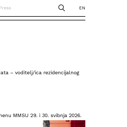
Press
EN
ta – voditelj/ica rezidencijalnog
enu MMSU 29. i 30. svibnja 2026.