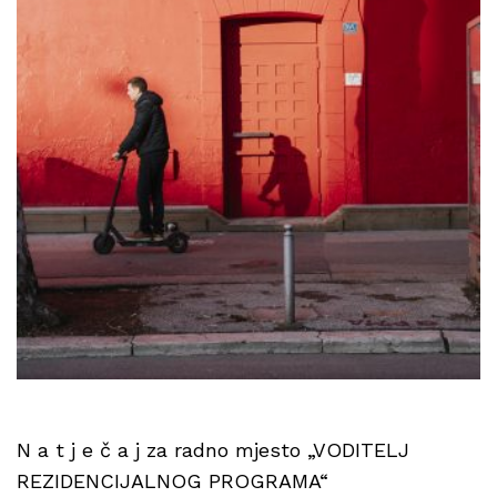
N a t j e č a j za radno mjesto „VODITELJ
REZIDENCIJALNOG PROGRAMA“