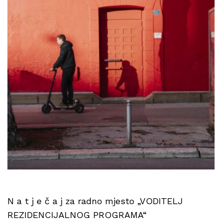
N a t j e č a j za radno mjesto „VODITELJ
REZIDENCIJALNOG PROGRAMA“