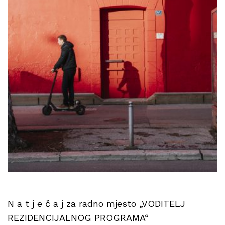
N a t j e č a j za radno mjesto „VODITELJ
REZIDENCIJALNOG PROGRAMA“