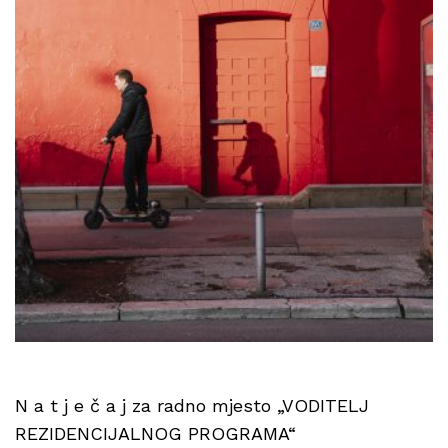
N a t j e č a j za radno mjesto „VODITELJ
REZIDENCIJALNOG PROGRAMA“