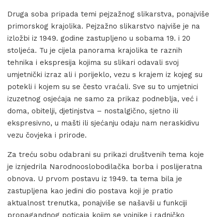
Druga soba pripada temi pejzažnog slikarstva, ponajviše
primorskog krajolika. Pejzažno slikarstvo najviše je na
izložbi iz 1949. godine zastupljeno u sobama 19. i 20
stoljeća. Tu je cijela panorama krajolika te raznih
tehnika i ekspresija kojima su slikari odavali svoj
umjetnički izraz ali i porijeklo, vezu s krajem iz kojeg su
potekli i kojem su se često vraćali. Sve su to umjetnici
izuzetnog osjećaja ne samo za prikaz podneblja, već i
doma, obitelji, djetinjstva – nostalgično, sjetno ili
ekspresivno, u mašti ili sjećanju odaju nam neraskidivu
vezu čovjeka i prirode.
Za treću sobu odabrani su prikazi društvenih tema koje
je iznjedrila Narodnooslobodilačka borba i poslijeratna
obnova. U prvom postavu iz 1949. ta tema bila je
zastupljena kao jedini dio postava koji je pratio
aktualnost trenutka, ponajviše se našavši u funkciji
propagandnog poticaja kojim se vojnike i radničko