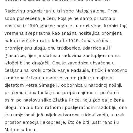
Radovi su organizirani u tri sobe Malog salona. Prva
soba posvećena je ženi, koja je ne samo prisutna u
postavu iz 1949. godine nego je i u društvenoj kronici tog
vremena sveprisutna kao snažna nositeljica promjena
nakon svršetka rata. Iako te 1949. žena već ima
promijenjenu ulogu, onu trudbenice, udarnice ali i
glasačice, njen je status u radovima zastupljenima na
izložbi bitno drugačiji. Ona je zavodnica uhvaćena u
češljanu na kroki crtežu Vanje Radauša, fizički i emotivno
izmorena žrtva na ekspresivnom prikazu majke s
djetetom Petra Šimage ili odbornica u narodnoj nošnji,
pri čemu njenu funkciju ne prepoznajemo ni po čemu
osim po naslovu slike Zlatka Price. Koju god da je žena
ulogu imala u tom ratnom i poslijeratnom razdoblju, ona
je u umjetnosti još uvijek zatvorena u idealizaciju, u uzak
prostor emocija i ekspresije, što će biti ilustrirano i u
Malom salonu.