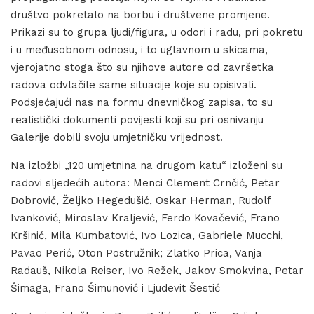
društvo pokretalo na borbu i društvene promjene.
Prikazi su to grupa ljudi/figura, u odori i radu, pri pokretu
i u međusobnom odnosu, i to uglavnom u skicama,
vjerojatno stoga što su njihove autore od završetka
radova odvlačile same situacije koje su opisivali.
Podsjećajući nas na formu dnevničkog zapisa, to su
realistički dokumenti povijesti koji su pri osnivanju
Galerije dobili svoju umjetničku vrijednost.
Na izložbi „120 umjetnina na drugom katu“ izloženi su
radovi sljedećih autora: Menci Clement Crnčić, Petar
Dobrović, Željko Hegedušić, Oskar Herman, Rudolf
Ivanković, Miroslav Kraljević, Ferdo Kovačević, Frano
Kršinić, Mila Kumbatović, Ivo Lozica, Gabriele Mucchi,
Pavao Perić, Oton Postružnik; Zlatko Prica, Vanja
Radauš, Nikola Reiser, Ivo Režek, Jakov Smokvina, Petar
Šimaga, Frano Šimunović i Ljudevit Šestić