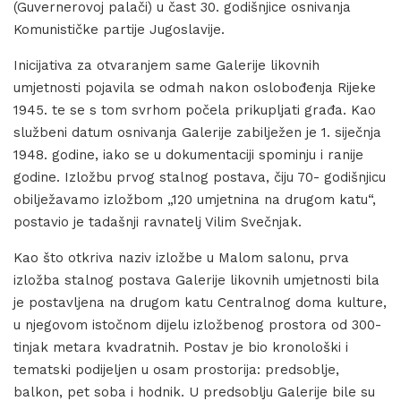
(Guvernerovoj palači) u čast 30. godišnjice osnivanja
Komunističke partije Jugoslavije.
Inicijativa za otvaranjem same Galerije likovnih
umjetnosti pojavila se odmah nakon oslobođenja Rijeke
1945. te se s tom svrhom počela prikupljati građa. Kao
službeni datum osnivanja Galerije zabilježen je 1. siječnja
1948. godine, iako se u dokumentaciji spominju i ranije
godine. Izložbu prvog stalnog postava, čiju 70- godišnjicu
obilježavamo izložbom „120 umjetnina na drugom katu“,
postavio je tadašnji ravnatelj Vilim Svečnjak.
Kao što otkriva naziv izložbe u Malom salonu, prva
izložba stalnog postava Galerije likovnih umjetnosti bila
je postavljena na drugom katu Centralnog doma kulture,
u njegovom istočnom dijelu izložbenog prostora od 300-
tinjak metara kvadratnih. Postav je bio kronološki i
tematski podijeljen u osam prostorija: predsoblje,
balkon, pet soba i hodnik. U predsoblju Galerije bile su