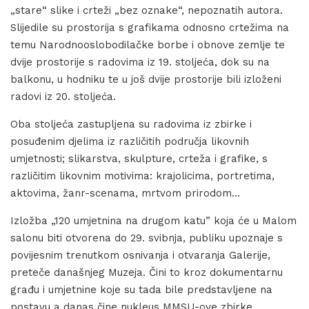
„stare“ slike i crteži „bez oznake“, nepoznatih autora.
Slijedile su prostorija s grafikama odnosno crtežima na
temu Narodnooslobodilačke borbe i obnove zemlje te
dvije prostorije s radovima iz 19. stoljeća, dok su na
balkonu, u hodniku te u još dvije prostorije bili izloženi
radovi iz 20. stoljeća.
Oba stoljeća zastupljena su radovima iz zbirke i
posuđenim djelima iz različitih područja likovnih
umjetnosti; slikarstva, skulpture, crteža i grafike, s
različitim likovnim motivima: krajolicima, portretima,
aktovima, žanr-scenama, mrtvom prirodom…
Izložba „120 umjetnina na drugom katu” koja će u Malom
salonu biti otvorena do 29. svibnja, publiku upoznaje s
povijesnim trenutkom osnivanja i otvaranja Galerije,
preteče današnjeg Muzeja. Čini to kroz dokumentarnu
građu i umjetnine koje su tada bile predstavljene na
postavu a danas čine nukleus MMSU-ove zbirke.