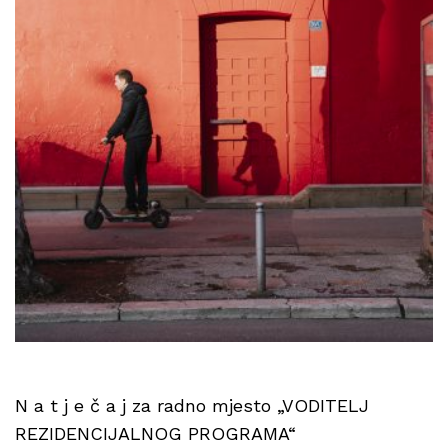
N a t j e č a j za radno mjesto „VODITELJ
REZIDENCIJALNOG PROGRAMA“