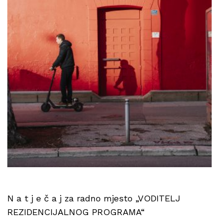
N a t j e č a j za radno mjesto „VODITELJ
REZIDENCIJALNOG PROGRAMA“