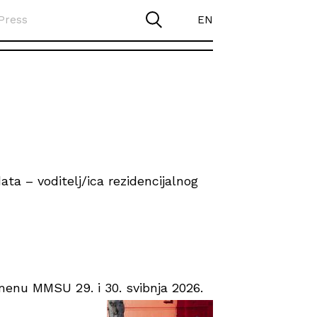
Press
EN
ta – voditelj/ica rezidencijalnog
enu MMSU 29. i 30. svibnja 2026.