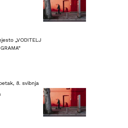
 mjesto „VODITELJ
OGRAMA“
tak, 8. svibnja
u