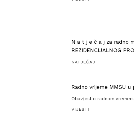
N a t j e č a j za radno
REZIDENCIJALNOG PR
NATJEČAJ
Radno vrijeme MMSU u pe
Obavijest o radnom vremen
VIJESTI