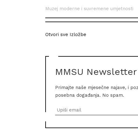
Muzej moderne i suvremene umjetnosti
Otvori sve Izložbe
MMSU Newsletter
Primajte naše mjesečne najave, i po
posebna događanja. No spam.