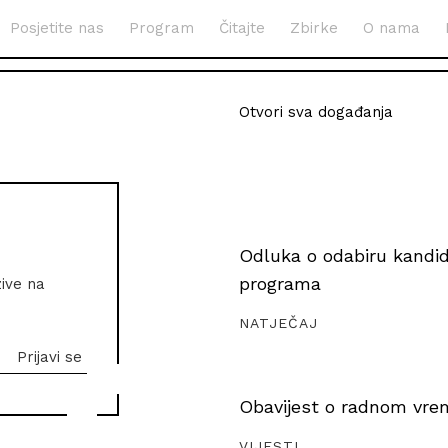
Posjetite nas
Program
Čitajte
Zbirke
O nama
Otvori sva događanja
Odluka o odabiru kandida
programa
zive na
NATJEČAJ
Obavijest o radnom vrem
VIJESTI