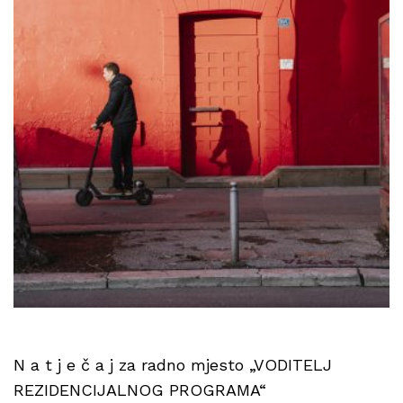
N a t j e č a j za radno mjesto „VODITELJ
REZIDENCIJALNOG PROGRAMA“