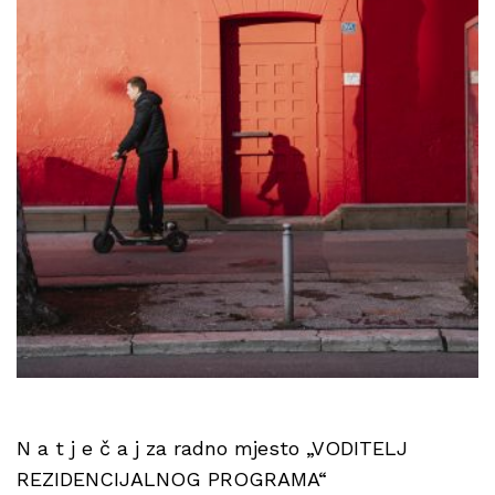
N a t j e č a j za radno mjesto „VODITELJ
REZIDENCIJALNOG PROGRAMA“