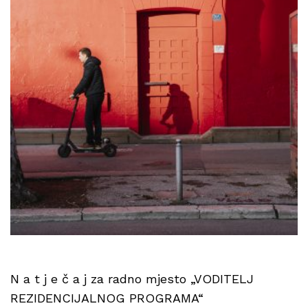
N a t j e č a j za radno mjesto „VODITELJ
REZIDENCIJALNOG PROGRAMA“