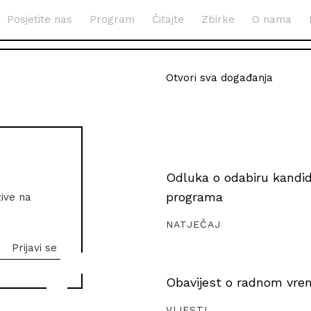
Posjetite nas
Program
Čitajte
Zbirke
O nama
Otvori sva događanja
Odluka o odabiru kandida
programa
zive na
NATJEČAJ
Obavijest o radnom vrem
VIJESTI