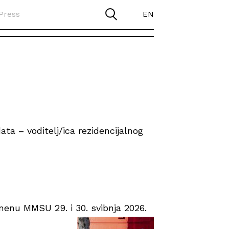
Press
EN
ta – voditelj/ica rezidencijalnog
enu MMSU 29. i 30. svibnja 2026.