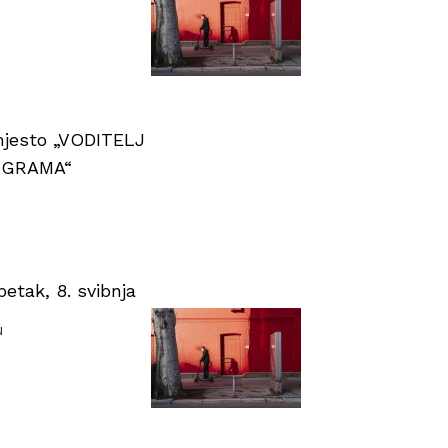
 mjesto „VODITELJ
OGRAMA“
tak, 8. svibnja
u