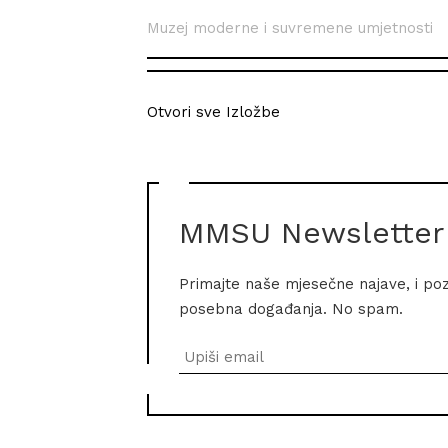
Muzej moderne i suvremene umjetnosti
Otvori sve Izložbe
MMSU Newsletter
Primajte naše mjesečne najave, i po
posebna događanja. No spam.