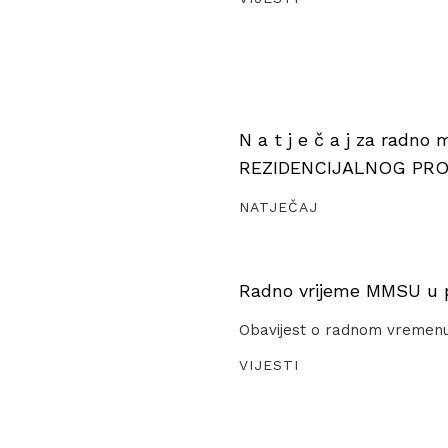
N a t j e č a j za radno
REZIDENCIJALNOG PR
NATJEČAJ
Radno vrijeme MMSU u pe
Obavijest o radnom vremen
VIJESTI