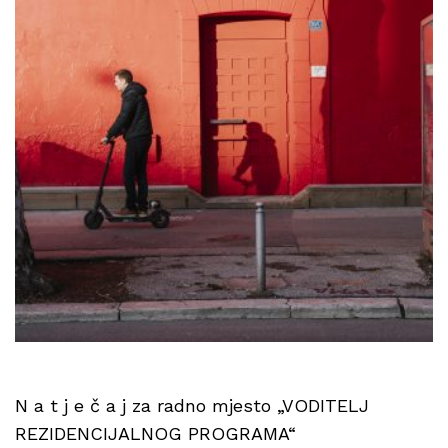
N a t j e č a j za radno mjesto „VODITELJ
REZIDENCIJALNOG PROGRAMA“