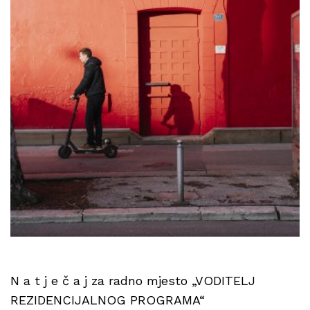
N a t j e č a j za radno mjesto „VODITELJ
REZIDENCIJALNOG PROGRAMA“