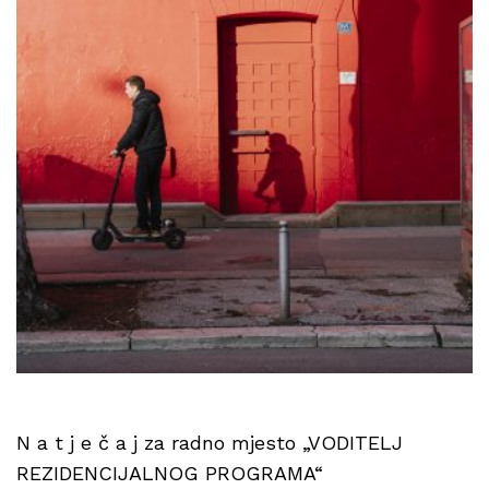
N a t j e č a j za radno mjesto „VODITELJ
REZIDENCIJALNOG PROGRAMA“