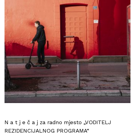
N a t j e č a j za radno mjesto „VODITELJ
REZIDENCIJALNOG PROGRAMA“