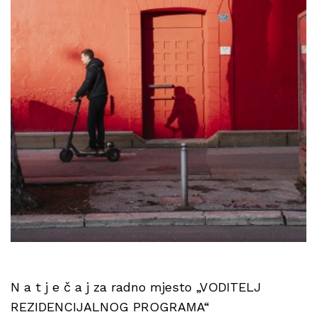
N a t j e č a j za radno mjesto „VODITELJ
REZIDENCIJALNOG PROGRAMA“