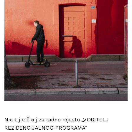
N a t j e č a j za radno mjesto „VODITELJ
REZIDENCIJALNOG PROGRAMA“