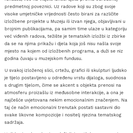
predmetnoj poveznici. Uz radove koji su zbog svoje
visoke umjetničke vrijednosti često birani za različite
izložbene projekte u Muzeju ili izvan njega, objavljivani u
brojnim publikacijama, pa samim time ulaze u kategoriju
već viđenih radova, težište je tematskih izložbi iz zbirke
da se na njima prikažu i djela koja još nisu našla svoje
mjesto na kojem od izložbenih programa, a duži se niz
godina čuvaju u muzejskom fundusu.
U svakoj izloženoj slici, crtežu, grafici ili skulpturi ljudsko
je tijelo postavljeno u određenu vrstu dijaloga, suodnosa
s drugim tijelom, čime se akcent s objekta prenosi na
atmosferu proizašlu iz međusobne interakcije, a ona je
najčešće uvjetovana nekim emocionalnim značenjem. Na
taj će način emocionalni trenutak postati sastavni dio
svake likovne kompozicije i nositelj njezina tematskog
sadržaja.