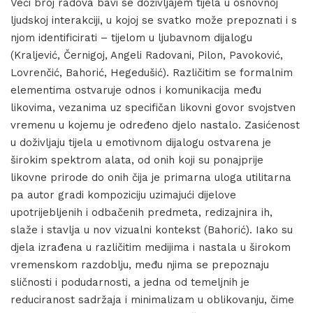
Veći broj radova bavi se doživljajem tijela u osnovnoj
ljudskoj interakciji, u kojoj se svatko može prepoznati i s
njom identificirati – tijelom u ljubavnom dijalogu
(Kraljević, Černigoj, Angeli Radovani, Pilon, Pavoković,
Lovrenčić, Bahorić, Hegedušić). Različitim se formalnim
elementima ostvaruje odnos i komunikacija među
likovima, vezanima uz specifičan likovni govor svojstven
vremenu u kojemu je određeno djelo nastalo. Zasićenost
u doživljaju tijela u emotivnom dijalogu ostvarena je
širokim spektrom alata, od onih koji su ponajprije
likovne prirode do onih čija je primarna uloga utilitarna
pa autor gradi kompoziciju uzimajući dijelove
upotrijebljenih i odbačenih predmeta, redizajnira ih,
slaže i stavlja u nov vizualni kontekst (Bahorić). Iako su
djela izrađena u različitim medijima i nastala u širokom
vremenskom razdoblju, među njima se prepoznaju
sličnosti i podudarnosti, a jedna od temeljnih je
reduciranost sadržaja i minimalizam u oblikovanju, čime