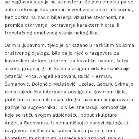
se naglasak stavlja na atmosferu i željenu emociju pa se
autori otkrivaju kao pomni i inventivni promatrači kojima,
bez obzira na način bilježenja vizualne stvarnosti, ne
promiče otkrivanje i ocrtavanje karakternih crta ili
trenutačnog emotivnog stanja nekog lika.
Osim u ljubavnom, tijelo je prikazano u različitim oblicima
društvenog dijaloga, bilo da je riječ o razgovoru za
kavanskim stolom, pripremi za kazališni nastup, šetnji
ulicom, grupnoj igri ili kojemu drugom vidu komunikacije
(Stančić, Prica, Angeli Radovani, Ružić, Herman,
Šumanović, Dolenčić-Malešević, Uzelac, Gecan). Svima je
njima zajednička interakcija postignuta govorom tijela,
približenim licima ili nekim drugim načinom usmjeravanja
pažnje na sugovornika. To više iznenađuju kompozicije
koje se ističu svojom atipičnošću, poput skulpture
Angelija Radovanija. U semantičkoj je osnovi dijaloga ili
razgovora međusobna komunikacija pa se u tom
kontekstu ta skulptura nameće kao antipod. Dva su