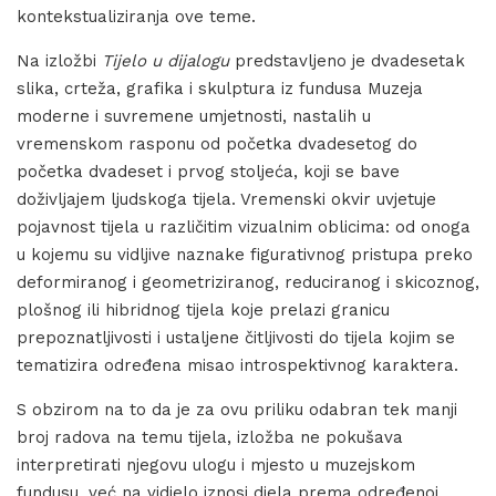
kontekstualiziranja ove teme.
Na izložbi
Tijelo u dijalogu
predstavljeno je dvadesetak
slika, crteža, grafika i skulptura iz fundusa Muzeja
moderne i suvremene umjetnosti, nastalih u
vremenskom rasponu od početka dvadesetog do
početka dvadeset i prvog stoljeća, koji se bave
doživljajem ljudskoga tijela. Vremenski okvir uvjetuje
pojavnost tijela u različitim vizualnim oblicima: od onoga
u kojemu su vidljive naznake figurativnog pristupa preko
deformiranog i geometriziranog, reduciranog i skicoznog,
plošnog ili hibridnog tijela koje prelazi granicu
prepoznatljivosti i ustaljene čitljivosti do tijela kojim se
tematizira određena misao introspektivnog karaktera.
S obzirom na to da je za ovu priliku odabran tek manji
broj radova na temu tijela, izložba ne pokušava
interpretirati njegovu ulogu i mjesto u muzejskom
fundusu, već na vidjelo iznosi djela prema određenoj