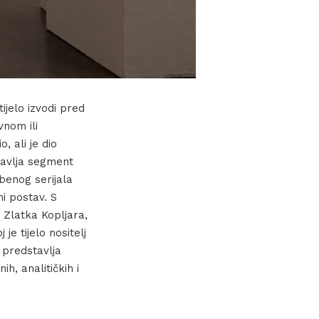
ijelo izvodi pred
vnom ili
, ali je dio
tavlja segment
benog serijala
ni postav. S
 Zlatka Kopljara,
je tijelo nositelj
 predstavlja
h, analitičkih i