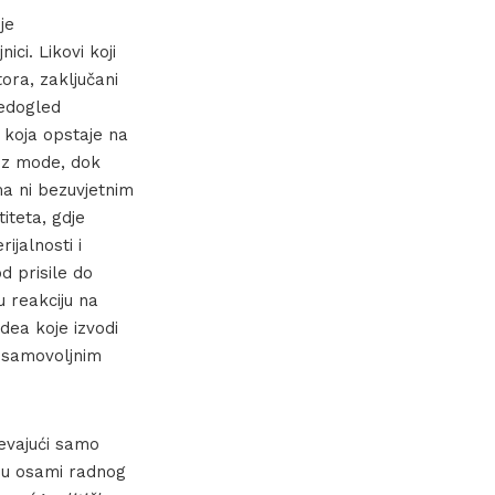
je
ici. Likovi koji
ora, zaključani
nedogled
a koja opstaje na
i iz mode, dok
ma ni bezuvjetnim
iteta, gdje
ijalnosti i
d prisile do
 reakciju na
dea koje izvodi
, samovoljnim
evajući samo
le u osami radnog