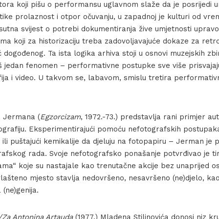
tora koji pišu o performansu uglavnom slaže da je posrijedi u
stike prolaznost i otpor očuvanju, u zapadnoj je kulturi od vr
sutna svijest o potrebi dokumentiranja žive umjetnosti uprav
ma koji za historizaciju treba zadovoljavajuće dokaze za retr
 dogođenog. Ta ista logika arhiva stoji u osnovi muzejskih zbi
oš jedan fenomen – performativne postupke sve više prisvajaj
ija i video. U takvom se, labavom, smislu tretira performati
ka Jermana (
Egzorcizam
, 1972.-73.) predstavlja rani primjer a
otografiju. Eksperimentirajući pomoću nefotografskih postupa
i ili puštajući kemikalije da djeluju na fotopapiru – Jerman je 
afskog rada. Svoje nefotografsko ponašanje potvrđivao je ti
kama“ koje su nastajale kao trenutačne akcije bez unaprijed o
vlašteno mjesto stavlja nedovršeno, nesavršeno (ne)djelo, ka
 (ne)genija.
o/Za Antonina Artauda
(1977.) Mladena Stilinovića donosi niz k