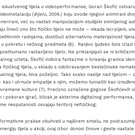
a iskustvenog tijela u videoperformanse, Goran Škofić ostvaru
deoinstalaciju (
Bijelo
, 2009.) koju izvode njegovi animirani dvojn
nerirani, već su nastali manipulacijom studijski snimljenog aut
aju čineći ono što fizičko tijelo ne može – nikada iscrpljeni, u
petitivnim radnjama, dostižući alternativnu materijalnost tijel
ela u pokretu i neživog predmeta (6). Ranjivo ljudsko biće izlaz
osthumano rastavljeno tijelo. Ne priklanjajući se ni kritičari
alnog uzleta, Škofić indicira fantazme o brisanju granica ident
ja fizičkog tijela, u skladu s odobravanjem bestežinske nemater
ualnog tijela, biva poželjno. Tako svako nasilje nad tijelom – o
 kao i utrnuće empatije s njim, možemo tumačiti kao iznuđenu
uvremene kulture (7). Precizno označene gegove Škofićevih vi
n i pokoran igrač, blizak je akterima digitalnog performansa
me nesputanosti osvajaju teritorij nefizičkog.
formativne prakse obuhvati u najširem smislu, ne podrazumij
energiju tijela u akciji, ovaj izbor donosi činove i geste nasta