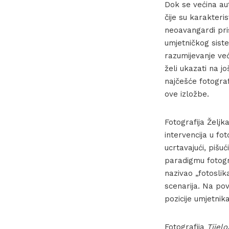
Dok se većina au
čije su karakteri
neoavangardi pri
umjetničkog siste
razumijevanje već
želi ukazati na j
najčešće fotograf
ove izložbe.
Fotografija Želj
intervencija u f
ucrtavajući, pišuć
paradigmu fotogr
nazivao „fotosli
scenarija. Na po
pozicije umjetnika
Fotografija
Tijel