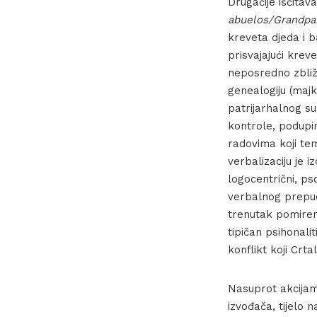
Drugačije iščitava
abuelos/Grandpa
kreveta djeda i b
prisvajajući krev
neposredno zbliža
genealogiju (majk
patrijarhalnog su
kontrole, podupir
radovima koji tema
verbalizaciju je 
logocentrični, p
verbalnog prepuc
trenutak pomirenj
tipičan psihonali
konflikt koji Crt
Nasuprot akcijam
izvođača, tijelo 