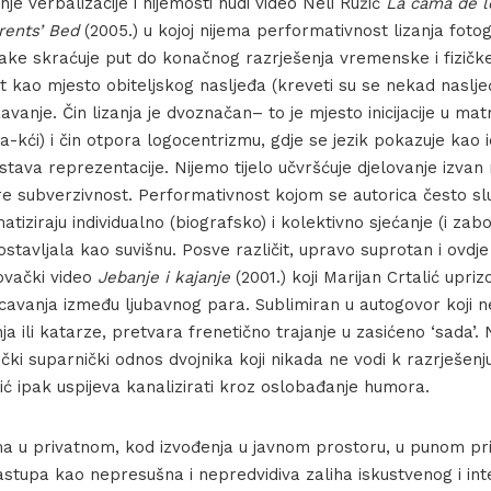
nje verbalizacije i nijemosti nudi video Neli Ružić
La cama de l
rents’ Bed
(2005.) u kojoj nijema performativnost lizanja foto
ake skraćuje put do konačnog razrješenja vremenske i fizičke
et kao mjesto obiteljskog nasljeđa (kreveti su se nekad nasljeđ
vanje. Čin lizanja je dvoznačan– to je mjesto inicijacije u mat
a-kći) i čin otpora logocentrizmu, gdje se jezik pokazuje kao i
stava reprezentacije. Nijemo tijelo učvršćuje djelovanje izvan 
e subverzivnost. Performativnost kojom se autorica često slu
tiziraju individualno (biografsko) i kolektivno sjećanje (i zabo
izostavljala kao suvišnu. Posve različit, upravo suprotan i ovd
sovački video
Jebanje i kajanje
(2001.) koji Marijan Crtalić upri
avanja između ljubavnog para. Sublimiran u autogovor koji n
a ili katarze, pretvara frenetično trajanje u zasićeno ‘sada’. 
tički suparnički odnos dvojnika koji nikada ne vodi k razrješenj
alić ipak uspijeva kanalizirati kroz oslobađanje humora.
a u privatnom, kod izvođenja u javnom prostoru, u punom pris
nastupa kao nepresušna i nepredvidiva zaliha iskustvenog i in