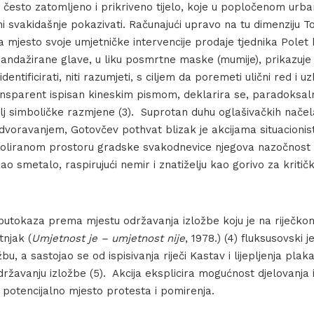
ći često zatomljeno i prikriveno tijelo, koje u popločenom ur
 ni svakidašnje pokazivati. Računajući upravo na tu dimenziju 
za mjesto svoje umjetničke intervencije prodaje tjednika Polet 
Bandažirane glave, u liku posmrtne maske (mumije), prikazuj
dentificirati, niti razumjeti, s ciljem da poremeti ulični red i
ansparent ispisan kineskim pismom, deklarira se, paradoksaln
elj simboličke razmjene (3). Suprotan duhu oglašivačkih nače
voravanjem, Gotovčev pothvat blizak je akcijama situacionis
roliranom prostoru gradske svakodnevice njegova nazočnost dj
ao smetalo, raspirujući nemir i znatiželju kao gorivo za kritič
a putokaza prema mjestu održavanja izložbe koju je na riječko
tnjak (
Umjetnost je – umjetnost nije
, 1978.) (4) fluksusovski j
bu, a sastojao se od ispisivanja riječi Kastav i lijepljenja plak
ržavanju izložbe (5). Akcija eksplicira mogućnost djelovanja 
 potencijalno mjesto protesta i pomirenja.