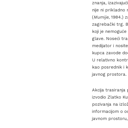
znanja, izazivaju
nije ni prikladno
(
Mumije
, 1984.) 
zagrebački trg. 
koji je nemoguće i
glave. Noseći tr
medijator i nosit
kupca zavode dod
U relativno kont
kao posrednik i k
javnog prostora.
Akcija trasiranj
izvodio Zlatko Ku
pozivanja na izlož
informacijom o od
javnom prostoru,