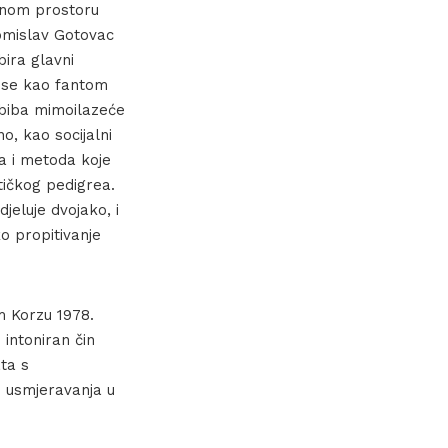
banom prostoru
Tomislav Gotovac
bira glavni
e se kao fantom
 uzbiba mimoilazeće
o, kao socijalni
la i metoda koje
tičkog pedigrea.
eluje dvojako, i
ko propitivanje
m Korzu 1978.
e intoniran čin
ata s
i usmjeravanja u