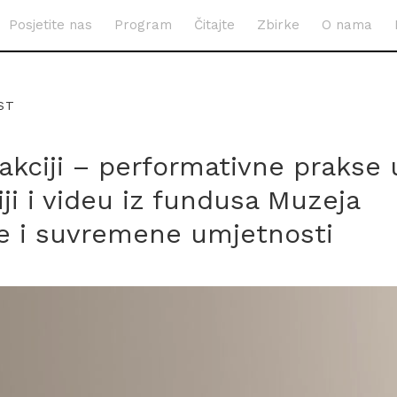
Posjetite nas
Program
Čitajte
Zbirke
O nama
ST
 akciji – performativne prakse 
iji i videu iz fundusa Muzeja
 i suvremene umjetnosti