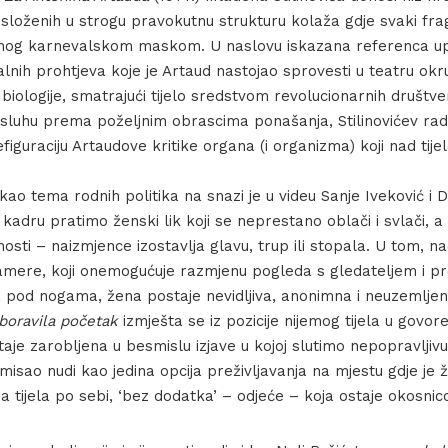
posloženih u strogu pravokutnu strukturu kolaža gdje svaki fr
ivenog karnevalskom maskom. U naslovu iskazana referenca u
lnih prohtjeva koje je Artaud nastojao sprovesti u teatru okr
e biologije, smatrajući tijelo sredstvom revolucionarnih društv
sluhu prema poželjnim obrascima ponašanja, Stilinovićev r
figuraciju Artaudove kritike organa (i organizma) koji nad tije
a kao tema rodnih politika na snazi je u videu Sanje Iveković i 
 kadru pratimo ženski lik koji se neprestano oblači i svlači, 
sti – naizmjence izostavlja glavu, trup ili stopala. U tom, n
amere, koji onemogućuje razmjenu pogleda s gledateljem i pr
a pod nogama, žena postaje nevidljiva, anonimna i neuzemljena
boravila početak
izmješta se iz pozicije nijemog tijela u govore
je zarobljena u besmislu izjave u kojoj slutimo nepopravljivu
misao nudi kao jedina opcija preživljavanja na mjestu gdje je 
a tijela po sebi, ‘bez dodatka’ – odjeće – koja ostaje okosnic