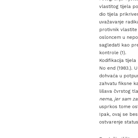
vlastitog tijela 
dio tijela prikr
uvažavanje radika
protivnik vlastit
osloncem u nepo
sagledati kao pre
kontrole (1).
Kodifikacija tijel
No end (1983.). U
dohvaća u potpuno
zahvatu fiksne k
lišava čvrstog tl
nema, jer sam za
usprkos tome osta
Ipak, ovaj se bes
ostvarenje status