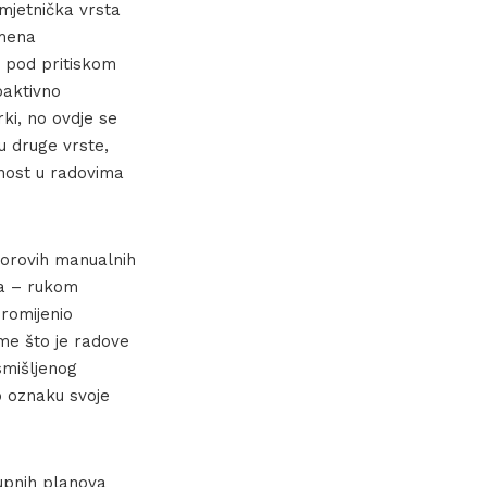
mjetnička vrsta
emena
o pod pritiskom
oaktivno
rki, no ovdje se
u druge vrste,
vnost u radovima
utorovih manualnih
ka – rukom
promijenio
me što je radove
smišljenog
o oznaku svoje
rupnih planova