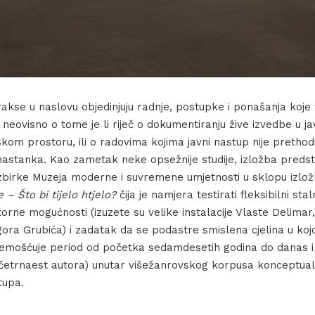
kse u naslovu objedinjuju radnje, postupke i ponašanja koje t
 neovisno o tome je li riječ o dokumentiranju žive izvedbe u ja
kom prostoru, ili o radovima kojima javni nastup nije prethodio
nastanka. Kao zametak neke opsežnije studije, izložba preds
 zbirke Muzeja moderne i suvremene umjetnosti u sklopu izlož
 – Što bi tijelo htjelo?
čija je namjera testirati fleksibilni stal
rne mogućnosti (izuzete su velike instalacije Vlaste Delimar,
gora Grubića) i zadatak da se podastre smislena cjelina u kojoj 
premošćuje period od početka sedamdesetih godina do danas i
četrnaest autora) unutar višežanrovskog korpusa konceptualni
tupa.