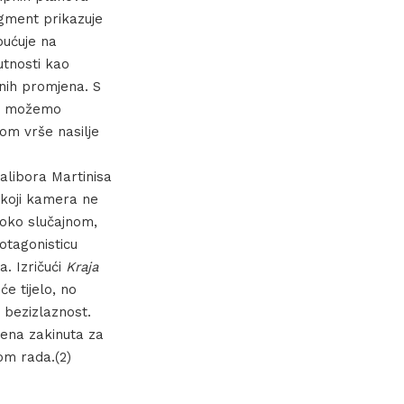
agment prikazuje
pućuje na
utnosti kao
enih promjena. S
ad možemo
lom vrše nasilje
Dalibora Martinisa
a koji kamera ne
aoko slučajnom,
otagonisticu
. Izričući
Kraja
će tijelo, no
 bezizlaznost.
žena zakinuta za
om rada.(2)