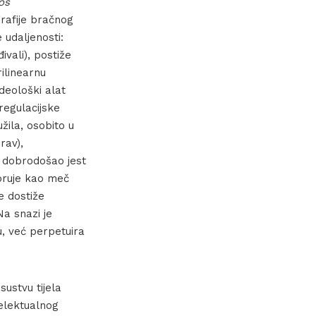
os
grafije bračnog
 udaljenosti:
ivali), postiže
rilinearnu
deološki alat
regulacijske
žila, osobito u
rav),
je dobrodošao jest
zoruje kao meč
e dostiže
Na snazi je
u, već perpetuira
ustvu tijela
telektualnog