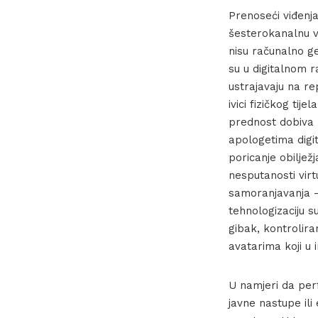
Prenoseći viđenj
šesterokanalnu vi
nisu računalno ge
su u digitalnom r
ustrajavaju na re
ivici fizičkog tij
prednost dobiva p
apologetima digit
poricanje obiljež
nesputanosti virt
samoranjavanja –
tehnologizaciju s
gibak, kontrolira
avatarima koji u i
U namjeri da per
javne nastupe ili 