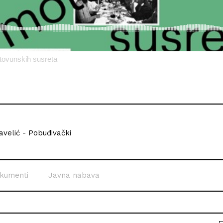
tovunskih susreta
velić - Pobuđivački
kumenti
Javna nabava