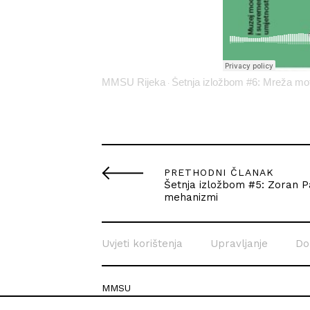
MMSU Rijeka
Šetnja izložbom #6: Mreža mo
·
PRETHODNI ČLANAK
Šetnja izložbom #5: Zoran Pa
mehanizmi
Uvjeti korištenja
Upravljanje
Do
MMSU
Krešimirova 26c