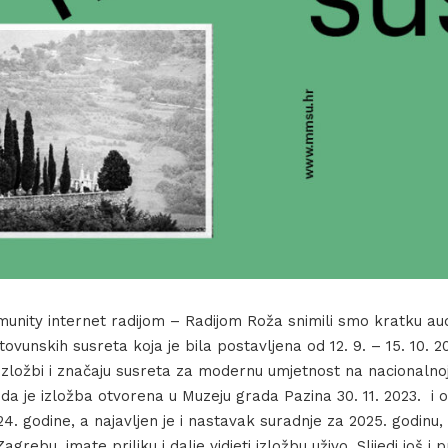
munity internet radijom – Radijom Roža snimili smo kratku aud
ovunskih susreta koja je bila postavljena od 12. 9. – 15. 10. 
 izložbi i značaju susreta za modernu umjetnost na nacionaln
 da je izložba otvorena u Muzeju grada Pazina 30. 11. 2023. i 
24. godine, a najavljen je i nastavak suradnje za 2025. godinu
grebu, imate priliku i dalje vidjeti izložbu uživo. Slijedi još i 