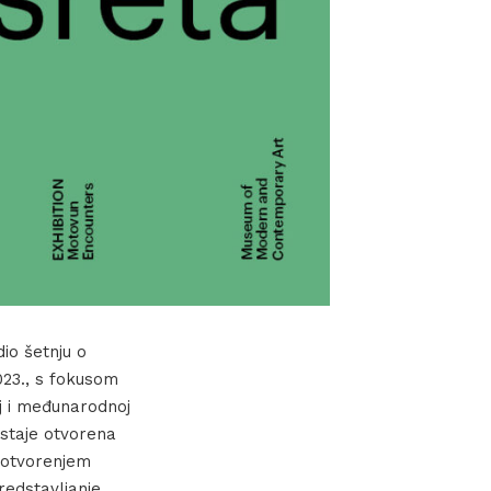
io šetnju o
2023., s fokusom
oj i međunarodnoj
ostaje otvorena
, otvorenjem
predstavljanje