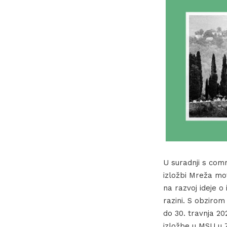
U suradnji s com
izložbi Mreža mot
na razvoj ideje o
razini. S obzirom
do 30. travnja 20
izložbe u MSU u Za