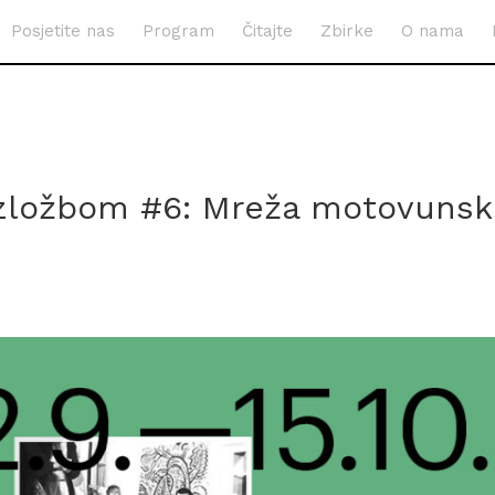
Posjetite nas
Program
Čitajte
Zbirke
O nama
izložbom #6: Mreža motovunsk