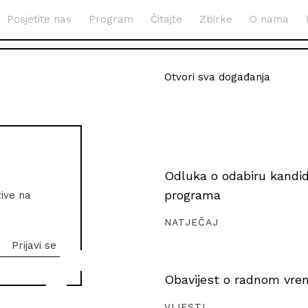
Posjetite nas
Program
Čitajte
Zbirke
O nama
Otvori sva događanja
Odluka o odabiru kandida
programa
zive na
NATJEČAJ
Obavijest o radnom vrem
VIJESTI