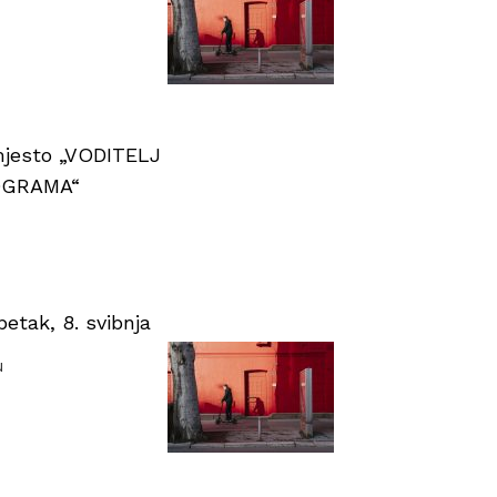
 mjesto „VODITELJ
OGRAMA“
tak, 8. svibnja
u