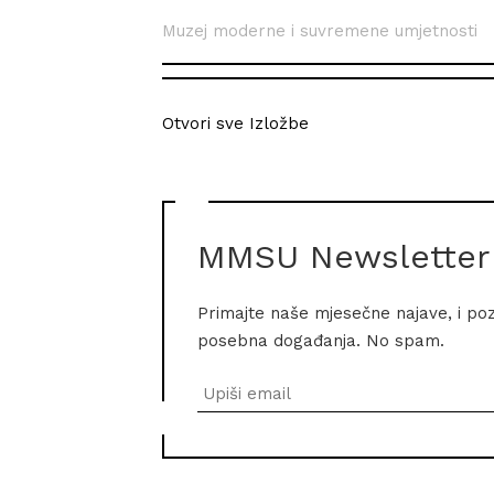
Muzej moderne i suvremene umjetnosti
Otvori sve Izložbe
MMSU Newsletter
Primajte naše mjesečne najave, i po
posebna događanja. No spam.