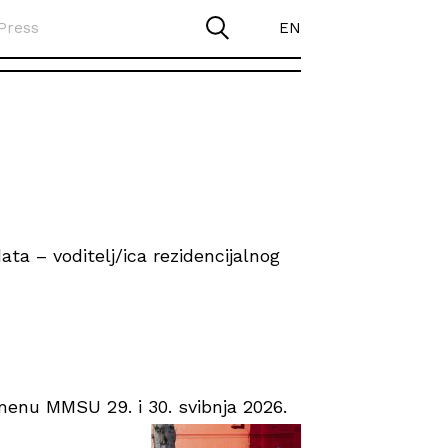
Press
EN
ta – voditelj/ica rezidencijalnog
enu MMSU 29. i 30. svibnja 2026.