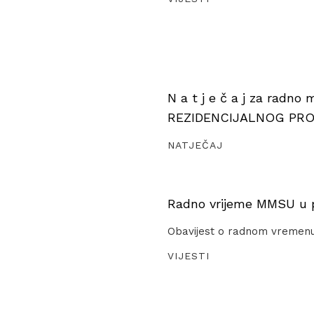
N a t j e č a j za radno
REZIDENCIJALNOG PR
NATJEČAJ
Radno vrijeme MMSU u pe
Obavijest o radnom vremen
VIJESTI