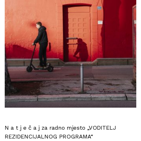
N a t j e č a j za radno mjesto „VODITELJ
REZIDENCIJALNOG PROGRAMA“