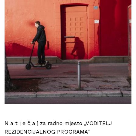
N a t j e č a j za radno mjesto „VODITELJ
REZIDENCIJALNOG PROGRAMA“