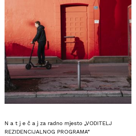
N a t j e č a j za radno mjesto „VODITELJ
REZIDENCIJALNOG PROGRAMA“