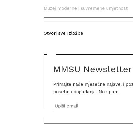
Muzej moderne i suvremene umjetnosti
Otvori sve Izložbe
MMSU Newsletter
Primajte naše mjesečne najave, i po
posebna događanja. No spam.