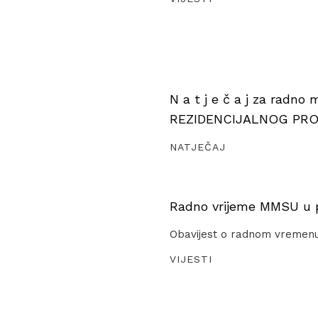
N a t j e č a j za radno
REZIDENCIJALNOG PR
NATJEČAJ
Radno vrijeme MMSU u pe
Obavijest o radnom vremen
VIJESTI