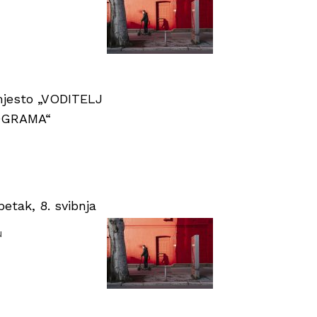
 mjesto „VODITELJ
OGRAMA“
tak, 8. svibnja
u