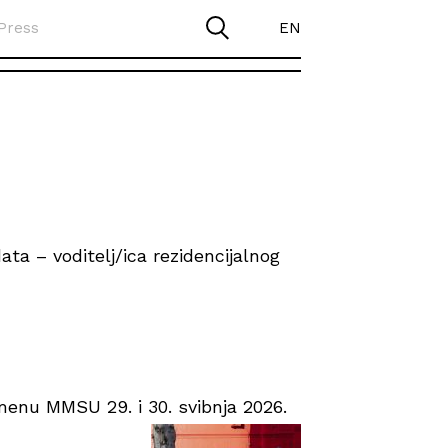
Press
EN
ta – voditelj/ica rezidencijalnog
enu MMSU 29. i 30. svibnja 2026.