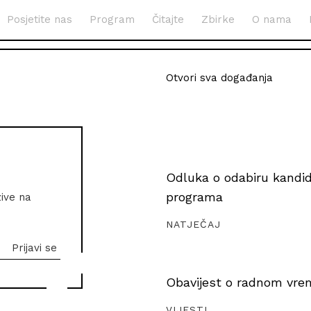
Posjetite nas
Program
Čitajte
Zbirke
O nama
Otvori sva događanja
Odluka o odabiru kandida
programa
zive na
NATJEČAJ
Obavijest o radnom vrem
VIJESTI