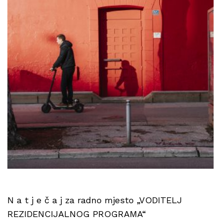
N a t j e č a j za radno mjesto „VODITELJ
REZIDENCIJALNOG PROGRAMA“