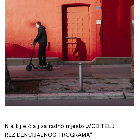
N a t j e č a j za radno mjesto „VODITELJ
REZIDENCIJALNOG PROGRAMA“