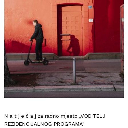
N a t j e č a j za radno mjesto „VODITELJ
REZIDENCIJALNOG PROGRAMA“