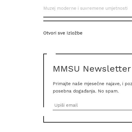
Muzej moderne i suvremene umjetnosti
Otvori sve Izložbe
MMSU Newsletter
Primajte naše mjesečne najave, i po
posebna događanja. No spam.