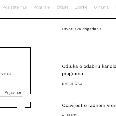
Posjetite nas
Program
Čitajte
Zbirke
O nama
Otvori sva događanja
Odluka o odabiru kandida
programa
zive na
NATJEČAJ
Obavijest o radnom vrem
VIJESTI