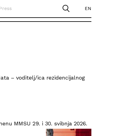
Press
EN
ta – voditelj/ica rezidencijalnog
enu MMSU 29. i 30. svibnja 2026.