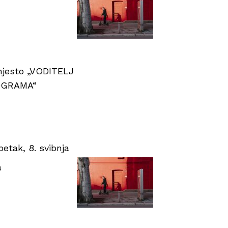
 mjesto „VODITELJ
OGRAMA“
tak, 8. svibnja
u