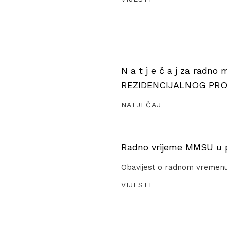
N a t j e č a j za radno
REZIDENCIJALNOG PR
NATJEČAJ
Radno vrijeme MMSU u pe
Obavijest o radnom vremen
VIJESTI