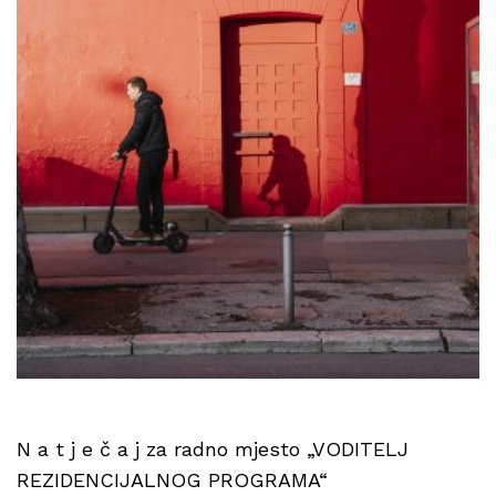
N a t j e č a j za radno mjesto „VODITELJ
REZIDENCIJALNOG PROGRAMA“