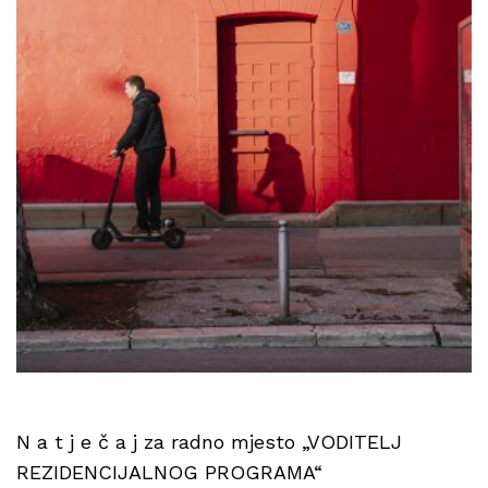
N a t j e č a j za radno mjesto „VODITELJ
REZIDENCIJALNOG PROGRAMA“