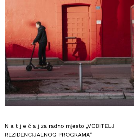
N a t j e č a j za radno mjesto „VODITELJ
REZIDENCIJALNOG PROGRAMA“